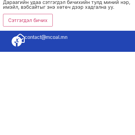
Дараагийн удаа сэтгэгдэл бичихийн тулд миний нэр,
имэйл, вэбсайтыг энэ хөтөч дээр хадгална уу.
contact@mcoal.mn