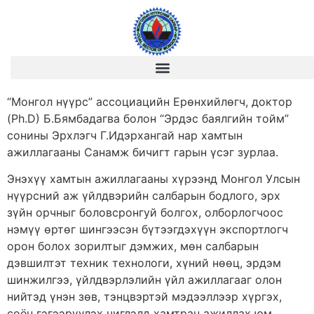
“Монгол нүүрс” ассоциацийн Ерөнхийлөгч, доктор
(Ph.D) Б.Бямбадагва болон “Эрдэс баялгийн тойм”
сонины Эрхлэгч Г.Идэрхангай нар хамтын
ажиллагааны Санамж бичигт гарын үсэг зурлаа.
Энэхүү хамтын ажиллагааны хүрээнд Монгол Улсын
нүүрсний аж үйлдвэрийн салбарын бодлого, эрх
зүйн орчныг боловсронгуй болгох, олборлогчоос
нэмүү өртөг шингээсэн бүтээгдэхүүн экспортлогч
орон болох зорилтыг дэмжих, мөн салбарын
дэвшилтэт техник технологи, хүний нөөц, эрдэм
шинжилгээ, үйлдвэрлэлийн үйл ажиллагааг олон
нийтэд үнэн зөв, тэнцвэртэй мэдээллээр хүргэх,
соён гэгээрүүлэх чиглэлд хамтран ажиллах юм.