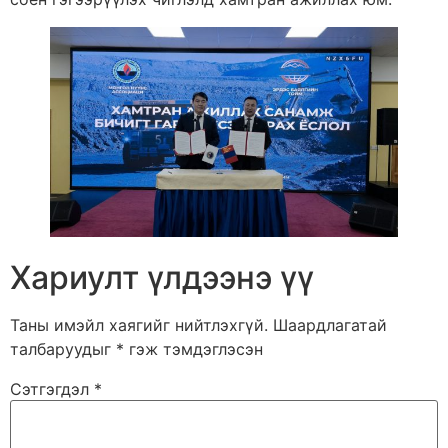
Хариулт үлдээнэ үү
Таны имэйл хаягийг нийтлэхгүй.
Шаардлагатай
талбаруудыг
*
гэж тэмдэглэсэн
Сэтгэгдэл
*