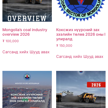
Mongolia’s coal industry
Коксжих нүүрсний зах
overview 2026
зээлийн төлөв 2026 оны I
улиралд
₮
100,000
₮
150,000
Сагсанд хийх
Шууд авах
Сагсанд хийх
Шууд авах