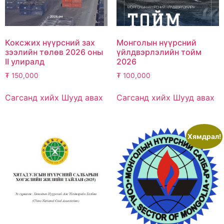
Коксжих нүүрсний зах
Монголын нүүрсний
зээлийн төлөв 2026 оны
үйлдвэрлэлийн тойм
II улиралд
2026
₮
150,000
₮
100,000
Сагсанд хийх
Шууд авах
Сагсанд хийх
Шууд авах
Хямдрал!