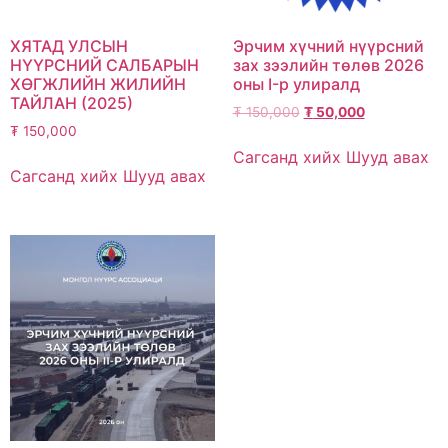
ХЯТАД УЛСЫН
Эрчим хүчний нүүрсний
НҮҮРСНИЙ САЛБАРЫН
зах зээлийн төлөв 2026
ХӨГЖЛИЙН ЖИЛИЙН
оны I-р улиралд
ТАЙЛАН (2025)
₮
150,000
₮
50,000
₮
150,000
Сагсанд хийх
Шууд авах
Сагсанд хийх
Шууд авах