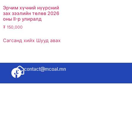
Эрчим хүчний нүүрсний
зах зээлийн төлөв 2026
оны II-р улиралд
₮
150,000
Сагсанд хийх
Шууд авах
contact@mcoal.mn